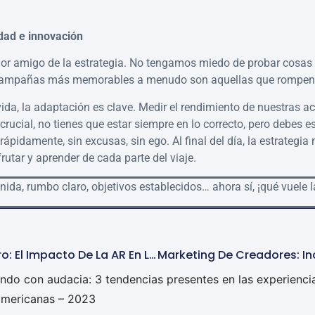
dad e innovación
jor amigo de la estrategia. No tengamos miedo de probar cosas
 campañas más memorables a menudo son aquellas que rompen
ida, la adaptación es clave. Medir el rendimiento de nuestras a
 crucial, no tienes que estar siempre en lo correcto, pero debes 
ápidamente, sin excusas, sin ego. Al final del día, la estrategia 
frutar y aprender de cada parte del viaje.
inida, rumbo claro, objetivos establecidos… ahora sí, ¡qué vuele 
Interactuar Con El Futuro: El Impacto De La AR En Las Experiencias De Marca.
a de Newton en el Marketing: Alineando Negocio, Marca 