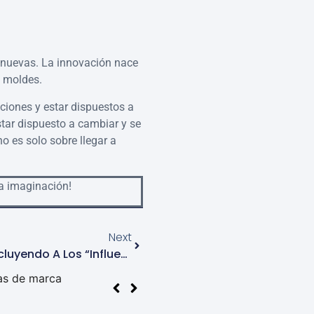
 nuevas. La innovación nace
 moldes.
cciones y estar dispuestos a
estar dispuesto a cambiar y se
no es solo sobre llegar a
la imaginación!
Next
Marketing De Creadores: Incluyendo A Los “influencers” En La Estrategia Digital.
y Comportamiento.