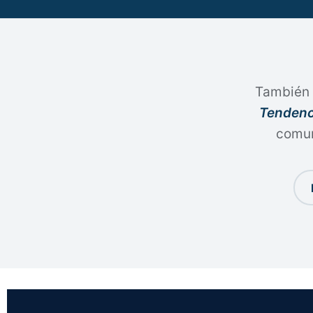
También 
Tendenc
comun