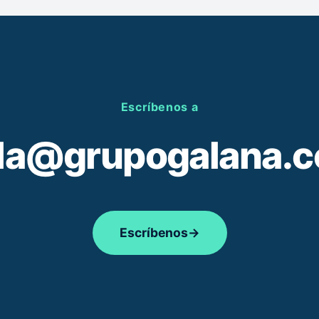
Escríbenos a
la@grupogalana.
Escríbenos
→