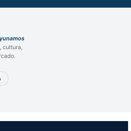
yunamos
 cultura,
rcado.
s