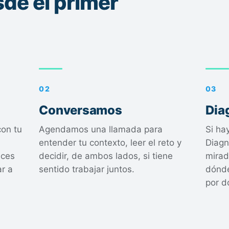
sde el primer
02
03
Conversamos
Dia
on tu
Agendamos una llamada para
Si ha
entender tu contexto, leer el reto y
Diagn
eces
decidir, de ambos lados, si tiene
mirad
r a
sentido trabajar juntos.
dónde
por d