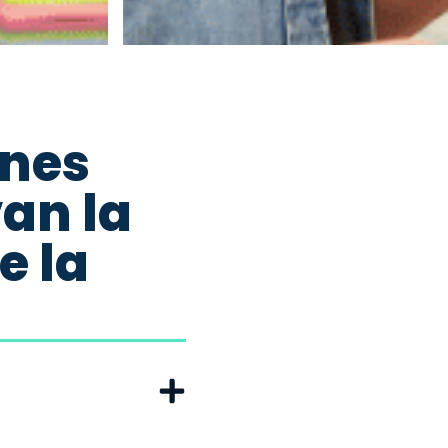
ones
van la
e la