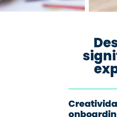
Des
signi
exp
Creativida
onboardi